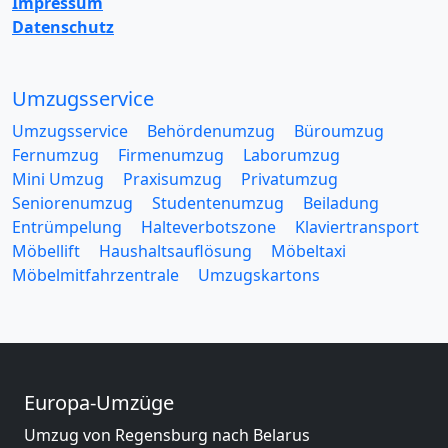
Impressum
Datenschutz
Umzugsservice
Umzugsservice
Behördenumzug
Büroumzug
Fernumzug
Firmenumzug
Laborumzug
Mini Umzug
Praxisumzug
Privatumzug
Seniorenumzug
Studentenumzug
Beiladung
Entrümpelung
Halteverbotszone
Klaviertransport
Möbellift
Haushaltsauflösung
Möbeltaxi
Möbelmitfahrzentrale
Umzugskartons
Europa-Umzüge
Umzug von Regensburg nach Belarus