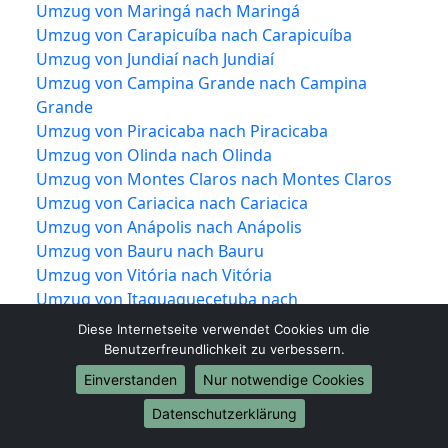
Umzug von Maringá nach Maringá
Umzug von Carapicuíba nach Carapicuíba
Umzug von Jundiaí nach Jundiaí
Umzug von Campina Grande nach Campina
Grande
Umzug von Piracicaba nach Piracicaba
Umzug von Olinda nach Olinda
Umzug von Montes Claros nach Montes Claros
Umzug von Cariacica nach Cariacica
Umzug von Anápolis nach Anápolis
Umzug von Bauru nach Bauru
Umzug von Vitória nach Vitória
Umzug von Itaquaquecetuba nach
Itaquaquecetuba
Diese Internetseite verwendet Cookies um die
Umzug von São Vicente nach São Vicente
Benutzerfreundlichkeit zu verbessern.
Umzug von Rio Branco nach Rio Branco
Einverstanden
Nur notwendige Cookies
Umzug von Canoas nach Canoas
Datenschutzerklärung
Umzug von Franca nach Franca
Umzug von Ponta Grossa nach Ponta Grossa