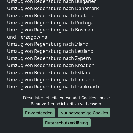
Umzug von Regensburg nach Bulgarien
Umzug von Regensburg nach Dänemark
Umzug von Regensburg nach England
Umzug von Regensburg nach Portugal
Umzug von Regensburg nach Bosnien
und Herzegowina
Umzug von Regensburg nach Irland
Umzug von Regensburg nach Lettland
Umzug von Regensburg nach Zypern
Umzug von Regensburg nach Kroatien
Umzug von Regensburg nach Estland
Umzug von Regensburg nach Finnland
Umzug von Regensburg nach Frankreich
Umzug von Regensburg nach Griechenland
Diese Internetseite verwendet Cookies um die
Umzug von Regensburg nach Italien
Benutzerfreundlichkeit zu verbessern.
Umzug von Regensburg nach Liechtenstein
Einverstanden
Nur notwendige Cookies
Umzug von Regensburg nach Luxemburg
Umzug von Regensburg nach Niederlande
Datenschutzerklärung
Umzug von Regensburg nach Norwegen