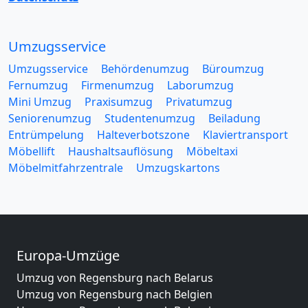
Umzugsservice
Umzugsservice
Behördenumzug
Büroumzug
Fernumzug
Firmenumzug
Laborumzug
Mini Umzug
Praxisumzug
Privatumzug
Seniorenumzug
Studentenumzug
Beiladung
Entrümpelung
Halteverbotszone
Klaviertransport
Möbellift
Haushaltsauflösung
Möbeltaxi
Möbelmitfahrzentrale
Umzugskartons
Europa-Umzüge
Umzug von Regensburg nach Belarus
Umzug von Regensburg nach Belgien