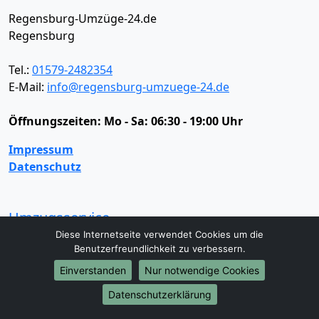
Regensburg-Umzüge-24.de
Regensburg
Tel.:
01579-2482354
E-Mail:
info@regensburg-umzuege-24.de
Öffnungszeiten:
Mo - Sa: 06:30 - 19:00 Uhr
Impressum
Datenschutz
Umzugsservice
Diese Internetseite verwendet Cookies um die
Umzugsservice
Behördenumzug
Büroumzug
Benutzerfreundlichkeit zu verbessern.
Fernumzug
Firmenumzug
Laborumzug
Einverstanden
Nur notwendige Cookies
Mini Umzug
Praxisumzug
Privatumzug
Seniorenumzug
Studentenumzug
Beiladung
Datenschutzerklärung
Entrümpelung
Halteverbotszone
Klaviertransport