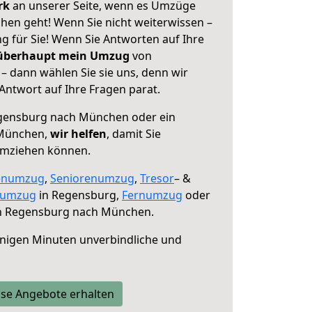
erk
an unserer Seite, wenn es Umzüge
en geht! Wenn Sie nicht weiterwissen –
ng für Sie! Wenn Sie Antworten auf Ihre
 überhaupt mein Umzug
von
 dann wählen Sie sie uns, denn wir
ntwort auf Ihre Fragen parat.
ensburg nach München oder ein
 München,
wir helfen
, damit Sie
umziehen können.
enumzug
,
Seniorenumzug
,
Tresor
– &
numzug
in Regensburg,
Fernumzug
oder
 Regensburg nach München.
nigen Minuten unverbindliche und
se Angebote erhalten