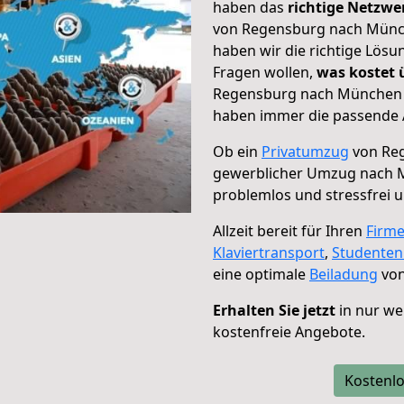
haben das
richtige Netzw
von Regensburg nach Münch
haben wir die richtige Lösu
Fragen wollen,
was kostet
Regensburg nach München –
haben immer die passende A
Ob ein
Privatumzug
von Reg
gewerblicher Umzug nach
problemlos und stressfrei 
Allzeit bereit für Ihren
Firm
Klaviertransport
,
Studente
eine optimale
Beiladung
von
Erhalten Sie jetzt
in nur we
kostenfreie Angebote.
Kostenlo