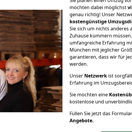
Sie planen einen Umzug v
möchten dabei möglichst
v
genau richtig! Unser Netzw
kostengünstige Umzugsdi
Sie sich um nichts anderes 
Zuhause kümmern müssen. W
umfangreiche Erfahrung m
München mit jeglicher Grö
garantieren, dass wir für j
werden.
Unser
Netzwerk
ist sorgfäl
Erfahrung im Umzugsberei
Sie möchten eine
Kostenüb
kostenlose und unverbindli
Füllen Sie jetzt das Formula
Angebote.