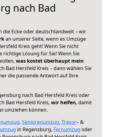
rg nach Bad
 die Ecke oder deutschlandweit – wir
erk
an unserer Seite, wenn es Umzüge
rsfeld Kreis geht! Wenn Sie nicht
e richtige Lösung für Sie! Wenn Sie
wollen,
was kostet überhaupt mein
 Bad Hersfeld Kreis – dann wählen Sie
mer die passende Antwort auf Ihre
ensburg nach Bad Hersfeld Kreis oder
h Bad Hersfeld Kreis,
wir helfen
, damit
rei umziehen können.
enumzug
,
Seniorenumzug
,
Tresor
– &
numzug
in Regensburg,
Fernumzug
oder
 Regensburg nach Bad Hersfeld Kreis.