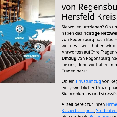
von Regensbu
Hersfeld Kreis
Sie wollen umziehen? Ob um
haben das
richtige Netzw
von Regensburg nach Bad He
weiterwissen – haben wir di
Antworten auf Ihre Fragen 
Umzug
von Regensburg nach
sie uns, denn wir haben im
Fragen parat.
Ob ein
Privatumzug
von Reg
ein gewerblicher Umzug nac
Sie problemlos und stressf
Allzeit bereit für Ihren
Firm
Klaviertransport
,
Studente
eine optimale
Beiladung
von