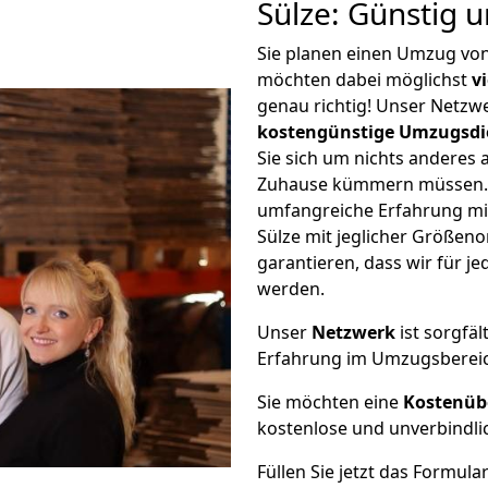
Sülze: Günstig 
Sie planen einen Umzug vo
möchten dabei möglichst
v
genau richtig! Unser Netzw
kostengünstige Umzugsdi
Sie sich um nichts anderes 
Zuhause kümmern müssen. W
umfangreiche Erfahrung m
Sülze mit jeglicher Größe
garantieren, dass wir für j
werden.
Unser
Netzwerk
ist sorgfäl
Erfahrung im Umzugsberei
Sie möchten eine
Kostenüb
kostenlose und unverbindli
Füllen Sie jetzt das Formula