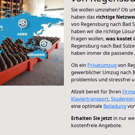
Sie wollen umziehen? Ob um
haben das
richtige Netzw
von Regensburg nach Bad Sü
haben wir die richtige Lösu
Fragen wollen,
was kostet
Regensburg nach Bad Sülze 
haben immer die passende A
Ob ein
Privatumzug
von Reg
gewerblicher Umzug nach B
problemlos und stressfrei 
Allzeit bereit für Ihren
Firm
Klaviertransport
,
Studente
eine optimale
Beiladung
von
Erhalten Sie jetzt
in nur we
kostenfreie Angebote.