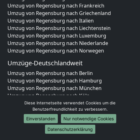
Umzug von Regensburg nach Frankreich
Umzug von Regensburg nach Griechenland
Umzug von Regensburg nach Italien
Umzug von Regensburg nach Liechtenstein
Umzug von Regensburg nach Luxemburg
Umzug von Regensburg nach Niederlande
Umzug von Regensburg nach Norwegen
Umzüge-Deutschlandweit
Umzug von Regensburg nach Berlin
Umzug von Regensburg nach Hamburg
Umzug von Regensburg nach München
Umzug von Regensburg nach Köln
Umzug von Regensburg nach Frankfurt am Main
Diese Internetseite verwendet Cookies um die
Benutzerfreundlichkeit zu verbessern.
Umzug von Regensburg nach Stuttgart
Umzug von Regensburg nach Düsseldorf
Einverstanden
Nur notwendige Cookies
Umzug von Regensburg nach Leipzig
Datenschutzerklärung
Umzug von Regensburg nach Dortmund