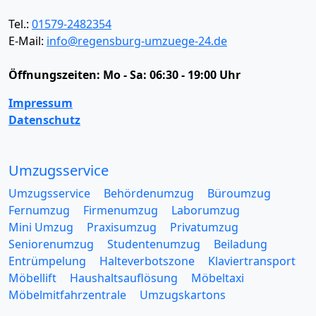
Tel.:
01579-2482354
E-Mail:
info@regensburg-umzuege-24.de
Öffnungszeiten:
Mo - Sa: 06:30 - 19:00 Uhr
Impressum
Datenschutz
Umzugsservice
Umzugsservice
Behördenumzug
Büroumzug
Fernumzug
Firmenumzug
Laborumzug
Mini Umzug
Praxisumzug
Privatumzug
Seniorenumzug
Studentenumzug
Beiladung
Entrümpelung
Halteverbotszone
Klaviertransport
Möbellift
Haushaltsauflösung
Möbeltaxi
Möbelmitfahrzentrale
Umzugskartons