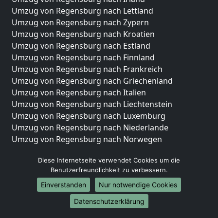
Umzug von Regensburg nach Lettland
Umzug von Regensburg nach Zypern
Umzug von Regensburg nach Kroatien
Umzug von Regensburg nach Estland
Umzug von Regensburg nach Finnland
Umzug von Regensburg nach Frankreich
Umzug von Regensburg nach Griechenland
Umzug von Regensburg nach Italien
Umzug von Regensburg nach Liechtenstein
Umzug von Regensburg nach Luxemburg
Umzug von Regensburg nach Niederlande
Umzug von Regensburg nach Norwegen
Umzüge-Deutschlandweit
Diese Internetseite verwendet Cookies um die
Benutzerfreundlichkeit zu verbessern.
Umzug von Regensburg nach Berlin
Umzug von Regensburg nach Hamburg
Einverstanden
Nur notwendige Cookies
Umzug von Regensburg nach München
Datenschutzerklärung
Umzug von Regensburg nach Köln