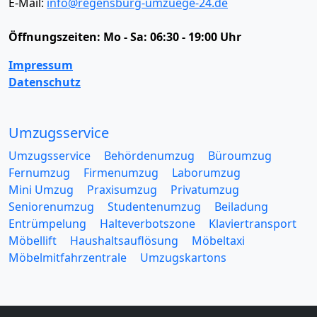
E-Mail:
info@regensburg-umzuege-24.de
Öffnungszeiten:
Mo - Sa: 06:30 - 19:00 Uhr
Impressum
Datenschutz
Umzugsservice
Umzugsservice
Behördenumzug
Büroumzug
Fernumzug
Firmenumzug
Laborumzug
Mini Umzug
Praxisumzug
Privatumzug
Seniorenumzug
Studentenumzug
Beiladung
Entrümpelung
Halteverbotszone
Klaviertransport
Möbellift
Haushaltsauflösung
Möbeltaxi
Möbelmitfahrzentrale
Umzugskartons