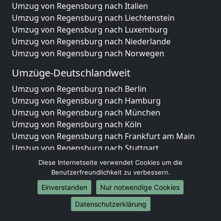
Umzug von Regensburg nach Italien
Umzug von Regensburg nach Liechtenstein
Umzug von Regensburg nach Luxemburg
Umzug von Regensburg nach Niederlande
Umzug von Regensburg nach Norwegen
Umzüge-Deutschlandweit
Umzug von Regensburg nach Berlin
Umzug von Regensburg nach Hamburg
Umzug von Regensburg nach München
Umzug von Regensburg nach Köln
Umzug von Regensburg nach Frankfurt am Main
Umzug von Regensburg nach Stuttgart
Umzug von Regensburg nach Düsseldorf
Diese Internetseite verwendet Cookies um die
Umzug von Regensburg nach Leipzig
Benutzerfreundlichkeit zu verbessern.
Umzug von Regensburg nach Dortmund
Einverstanden
Nur notwendige Cookies
Umzug von Regensburg nach Essen
Datenschutzerklärung
Umzug von Regensburg nach Bremen
Umzug von Regensburg nach Dresden