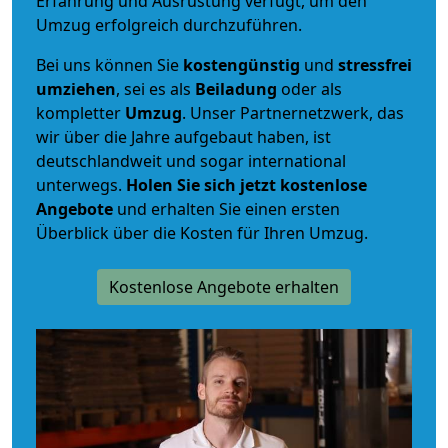
Erfahrung und Ausrüstung verfügt, um den
Umzug erfolgreich durchzuführen.
Bei uns können Sie
kostengünstig
und
stressfrei
umziehen
, sei es als
Beiladung
oder als
kompletter
Umzug
. Unser Partnernetzwerk, das
wir über die Jahre aufgebaut haben, ist
deutschlandweit und sogar international
unterwegs.
Holen Sie sich jetzt kostenlose
Angebote
und erhalten Sie einen ersten
Überblick über die Kosten für Ihren Umzug.
Kostenlose Angebote erhalten