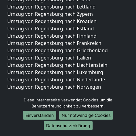
Umzug von Regensburg nach Lettland
Umzug von Regensburg nach Zypern
Umzug von Regensburg nach Kroatien
Umzug von Regensburg nach Estland
Umzug von Regensburg nach Finnland
Umzug von Regensburg nach Frankreich
Umzug von Regensburg nach Griechenland
Umzug von Regensburg nach Italien
Umzug von Regensburg nach Liechtenstein
Umzug von Regensburg nach Luxemburg
Umzug von Regensburg nach Niederlande
Umzug von Regensburg nach Norwegen
Umzüge-Deutschlandweit
Diese Internetseite verwendet Cookies um die
Benutzerfreundlichkeit zu verbessern.
Umzug von Regensburg nach Berlin
Umzug von Regensburg nach Hamburg
Einverstanden
Nur notwendige Cookies
Umzug von Regensburg nach München
Datenschutzerklärung
Umzug von Regensburg nach Köln