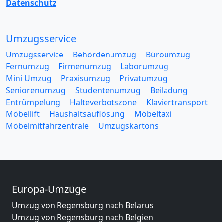
Datenschutz
Umzugsservice
Umzugsservice
Behördenumzug
Büroumzug
Fernumzug
Firmenumzug
Laborumzug
Mini Umzug
Praxisumzug
Privatumzug
Seniorenumzug
Studentenumzug
Beiladung
Entrümpelung
Halteverbotszone
Klaviertransport
Möbellift
Haushaltsauflösung
Möbeltaxi
Möbelmitfahrzentrale
Umzugskartons
Europa-Umzüge
Umzug von Regensburg nach Belarus
Umzug von Regensburg nach Belgien