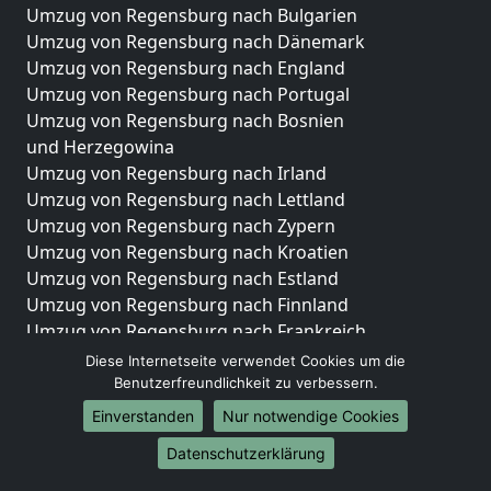
Umzug von Regensburg nach Bulgarien
Umzug von Regensburg nach Dänemark
Umzug von Regensburg nach England
Umzug von Regensburg nach Portugal
Umzug von Regensburg nach Bosnien
und Herzegowina
Umzug von Regensburg nach Irland
Umzug von Regensburg nach Lettland
Umzug von Regensburg nach Zypern
Umzug von Regensburg nach Kroatien
Umzug von Regensburg nach Estland
Umzug von Regensburg nach Finnland
Umzug von Regensburg nach Frankreich
Umzug von Regensburg nach Griechenland
Diese Internetseite verwendet Cookies um die
Umzug von Regensburg nach Italien
Benutzerfreundlichkeit zu verbessern.
Umzug von Regensburg nach Liechtenstein
Einverstanden
Nur notwendige Cookies
Umzug von Regensburg nach Luxemburg
Datenschutzerklärung
Umzug von Regensburg nach Niederlande
Umzug von Regensburg nach Norwegen