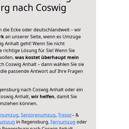
rg nach Coswig
 die Ecke oder deutschlandweit – wir
erk
an unserer Seite, wenn es Umzüge
 Anhalt geht! Wenn Sie nicht
e richtige Lösung für Sie! Wenn Sie
wollen,
was kostet überhaupt mein
 Coswig Anhalt – dann wählen Sie sie
die passende Antwort auf Ihre Fragen
ensburg nach Coswig Anhalt oder ein
oswig Anhalt,
wir helfen
, damit Sie
umziehen können.
enumzug
,
Seniorenumzug
,
Tresor
– &
numzug
in Regensburg,
Fernumzug
oder
 Regensburg nach Coswig Anhalt.