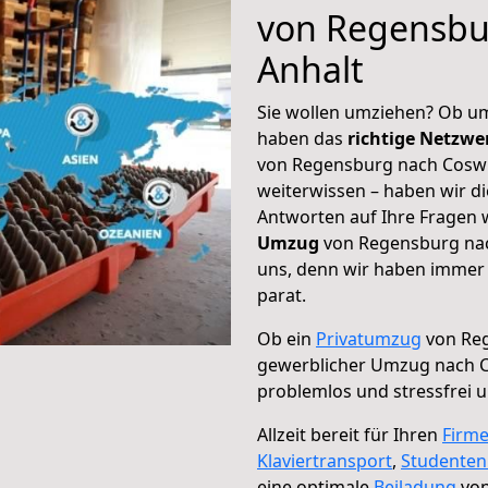
von Regensbu
Anhalt
Sie wollen umziehen? Ob um
haben das
richtige Netzw
von Regensburg nach Coswig
weiterwissen – haben wir di
Antworten auf Ihre Fragen 
Umzug
von Regensburg nach
uns, denn wir haben immer 
parat.
Ob ein
Privatumzug
von Reg
gewerblicher Umzug nach C
problemlos und stressfrei 
Allzeit bereit für Ihren
Firm
Klaviertransport
,
Studente
eine optimale
Beiladung
von