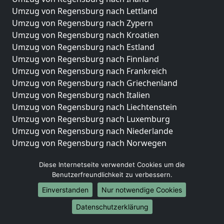
Umzug von Regensburg nach Lettland
Umzug von Regensburg nach Zypern
Umzug von Regensburg nach Kroatien
Umzug von Regensburg nach Estland
Umzug von Regensburg nach Finnland
Umzug von Regensburg nach Frankreich
Umzug von Regensburg nach Griechenland
Umzug von Regensburg nach Italien
Umzug von Regensburg nach Liechtenstein
Umzug von Regensburg nach Luxemburg
Umzug von Regensburg nach Niederlande
Umzug von Regensburg nach Norwegen
Umzüge-Deutschlandweit
Diese Internetseite verwendet Cookies um die
Benutzerfreundlichkeit zu verbessern.
Umzug von Regensburg nach Berlin
Umzug von Regensburg nach Hamburg
Einverstanden
Nur notwendige Cookies
Umzug von Regensburg nach München
Datenschutzerklärung
Umzug von Regensburg nach Köln