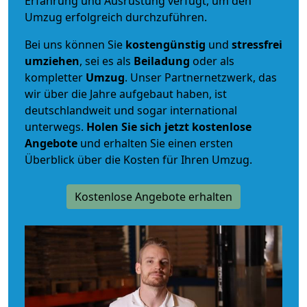
Erfahrung und Ausrüstung verfügt, um den
Umzug erfolgreich durchzuführen.
Bei uns können Sie
kostengünstig
und
stressfrei
umziehen
, sei es als
Beiladung
oder als
kompletter
Umzug
. Unser Partnernetzwerk, das
wir über die Jahre aufgebaut haben, ist
deutschlandweit und sogar international
unterwegs.
Holen Sie sich jetzt kostenlose
Angebote
und erhalten Sie einen ersten
Überblick über die Kosten für Ihren Umzug.
Kostenlose Angebote erhalten