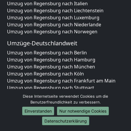
Umzug von Regensburg nach Italien
Umzug von Regensburg nach Liechtenstein
Umzug von Regensburg nach Luxemburg
Umzug von Regensburg nach Niederlande
Umzug von Regensburg nach Norwegen
Umzüge-Deutschlandweit
Umzug von Regensburg nach Berlin
Umzug von Regensburg nach Hamburg
Umzug von Regensburg nach München
Umzug von Regensburg nach Köln
Umzug von Regensburg nach Frankfurt am Main
Umzug von Regensburg nach Stuttgart
Umzug von Regensburg nach Düsseldorf
Diese Internetseite verwendet Cookies um die
Umzug von Regensburg nach Leipzig
Benutzerfreundlichkeit zu verbessern.
Umzug von Regensburg nach Dortmund
Einverstanden
Nur notwendige Cookies
Umzug von Regensburg nach Essen
Datenschutzerklärung
Umzug von Regensburg nach Bremen
Umzug von Regensburg nach Dresden