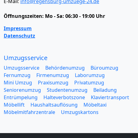
E-Mail:
info@regensburg-umzuege-24.de
Öffnungszeiten:
Mo - Sa: 06:30 - 19:00 Uhr
Impressum
Datenschutz
Umzugsservice
Umzugsservice
Behördenumzug
Büroumzug
Fernumzug
Firmenumzug
Laborumzug
Mini Umzug
Praxisumzug
Privatumzug
Seniorenumzug
Studentenumzug
Beiladung
Entrümpelung
Halteverbotszone
Klaviertransport
Möbellift
Haushaltsauflösung
Möbeltaxi
Möbelmitfahrzentrale
Umzugskartons