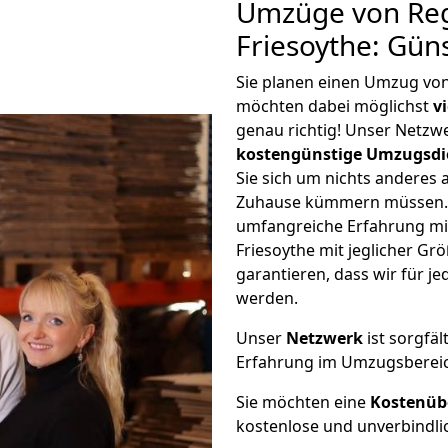
Umzüge von Re
Friesoythe: Gün
Sie planen einen Umzug vo
möchten dabei möglichst
v
genau richtig! Unser Netzw
kostengünstige Umzugsdi
Sie sich um nichts anderes 
Zuhause kümmern müssen. W
umfangreiche Erfahrung m
Friesoythe mit jeglicher G
garantieren, dass wir für j
werden.
Unser
Netzwerk
ist sorgfäl
Erfahrung im Umzugsberei
Sie möchten eine
Kostenüb
kostenlose und unverbindli