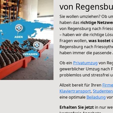
von Regensbu
Sie wollen umziehen? Ob um
haben das
richtige Netzw
von Regensburg nach Frieso
– haben wir die richtige Lö
Fragen wollen,
was kostet
Regensburg nach Friesoythe
haben immer die passende A
Ob ein
Privatumzug
von Reg
gewerblicher Umzug nach F
problemlos und stressfrei 
Allzeit bereit für Ihren
Firm
Klaviertransport
,
Studente
eine optimale
Beiladung
von
Erhalten Sie jetzt
in nur we