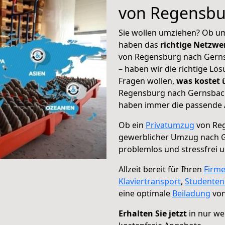
von Regensbu
Sie wollen umziehen? Ob um
haben das
richtige Netzw
von Regensburg nach Gerns
– haben wir die richtige Lö
Fragen wollen,
was kostet
Regensburg nach Gernsbach 
haben immer die passende A
Ob ein
Privatumzug
von Reg
gewerblicher Umzug nach 
problemlos und stressfrei 
Allzeit bereit für Ihren
Firm
Klaviertransport
,
Studente
eine optimale
Beiladung
von
Erhalten Sie jetzt
in nur we