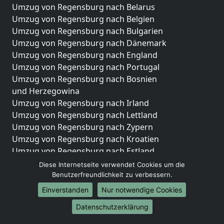
Umzug von Regensburg nach Belarus
Umzug von Regensburg nach Belgien
Umzug von Regensburg nach Bulgarien
Umzug von Regensburg nach Dänemark
Umzug von Regensburg nach England
Umzug von Regensburg nach Portugal
Umzug von Regensburg nach Bosnien
und Herzegowina
Umzug von Regensburg nach Irland
Umzug von Regensburg nach Lettland
Umzug von Regensburg nach Zypern
Umzug von Regensburg nach Kroatien
Umzug von Regensburg nach Estland
Umzug von Regensburg nach Finnland
Diese Internetseite verwendet Cookies um die
Umzug von Regensburg nach Frankreich
Benutzerfreundlichkeit zu verbessern.
Umzug von Regensburg nach Griechenland
Einverstanden
Nur notwendige Cookies
Umzug von Regensburg nach Italien
Datenschutzerklärung
Umzug von Regensburg nach Liechtenstein
Umzug von Regensburg nach Luxemburg