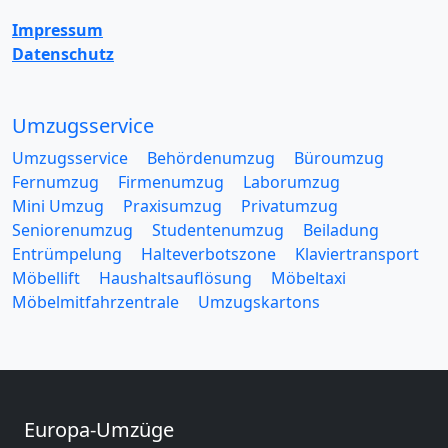
Impressum
Datenschutz
Umzugsservice
Umzugsservice
Behördenumzug
Büroumzug
Fernumzug
Firmenumzug
Laborumzug
Mini Umzug
Praxisumzug
Privatumzug
Seniorenumzug
Studentenumzug
Beiladung
Entrümpelung
Halteverbotszone
Klaviertransport
Möbellift
Haushaltsauflösung
Möbeltaxi
Möbelmitfahrzentrale
Umzugskartons
Europa-Umzüge