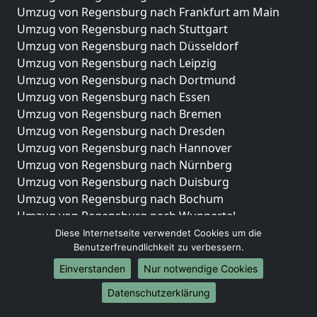
Umzug von Regensburg nach Frankfurt am Main
Umzug von Regensburg nach Stuttgart
Umzug von Regensburg nach Düsseldorf
Umzug von Regensburg nach Leipzig
Umzug von Regensburg nach Dortmund
Umzug von Regensburg nach Essen
Umzug von Regensburg nach Bremen
Umzug von Regensburg nach Dresden
Umzug von Regensburg nach Hannover
Umzug von Regensburg nach Nürnberg
Umzug von Regensburg nach Duisburg
Umzug von Regensburg nach Bochum
Umzug von Regensburg nach Wuppertal
Umzug von Regensburg nach Bielefeld
Diese Internetseite verwendet Cookies um die
Benutzerfreundlichkeit zu verbessern.
Umzug von Regensburg nach Bonn
Umzug von Regensburg nach Münster
Einverstanden
Nur notwendige Cookies
Internationale-Umzüge
Datenschutzerklärung