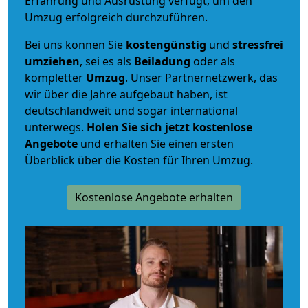
Erfahrung und Ausrüstung verfügt, um den
Umzug erfolgreich durchzuführen.
Bei uns können Sie
kostengünstig
und
stressfrei
umziehen
, sei es als
Beiladung
oder als
kompletter
Umzug
. Unser Partnernetzwerk, das
wir über die Jahre aufgebaut haben, ist
deutschlandweit und sogar international
unterwegs.
Holen Sie sich jetzt kostenlose
Angebote
und erhalten Sie einen ersten
Überblick über die Kosten für Ihren Umzug.
Kostenlose Angebote erhalten