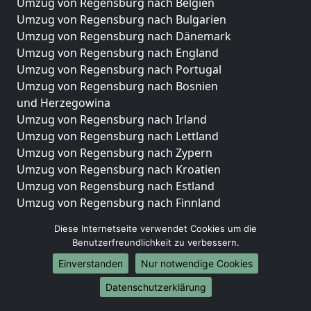
Umzug von Regensburg nach Belgien
Umzug von Regensburg nach Bulgarien
Umzug von Regensburg nach Dänemark
Umzug von Regensburg nach England
Umzug von Regensburg nach Portugal
Umzug von Regensburg nach Bosnien
und Herzegowina
Umzug von Regensburg nach Irland
Umzug von Regensburg nach Lettland
Umzug von Regensburg nach Zypern
Umzug von Regensburg nach Kroatien
Umzug von Regensburg nach Estland
Umzug von Regensburg nach Finnland
Umzug von Regensburg nach Frankreich
Diese Internetseite verwendet Cookies um die
Umzug von Regensburg nach Griechenland
Benutzerfreundlichkeit zu verbessern.
Umzug von Regensburg nach Italien
Einverstanden
Nur notwendige Cookies
Umzug von Regensburg nach Liechtenstein
Umzug von Regensburg nach Luxemburg
Datenschutzerklärung
Umzug von Regensburg nach Niederlande