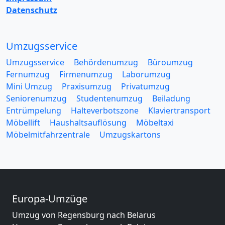
Datenschutz
Umzugsservice
Umzugsservice
Behördenumzug
Büroumzug
Fernumzug
Firmenumzug
Laborumzug
Mini Umzug
Praxisumzug
Privatumzug
Seniorenumzug
Studentenumzug
Beiladung
Entrümpelung
Halteverbotszone
Klaviertransport
Möbellift
Haushaltsauflösung
Möbeltaxi
Möbelmitfahrzentrale
Umzugskartons
Europa-Umzüge
Umzug von Regensburg nach Belarus