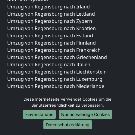
Umzug von Regensburg nach Irland
Umzug von Regensburg nach Lettland
Umzug von Regensburg nach Zypern
Umzug von Regensburg nach Kroatien
Umzug von Regensburg nach Estland
Umzug von Regensburg nach Finnland
Umzug von Regensburg nach Frankreich
Umzug von Regensburg nach Griechenland
Umzug von Regensburg nach Italien
Umzug von Regensburg nach Liechtenstein
Umzug von Regensburg nach Luxemburg
Umzug von Regensburg nach Niederlande
Umzug von Regensburg nach Norwegen
Diese Internetseite verwendet Cookies um die
Umzüge-Deutschlandweit
Benutzerfreundlichkeit zu verbessern.
Umzug von Regensburg nach Berlin
Einverstanden
Nur notwendige Cookies
Umzug von Regensburg nach Hamburg
Datenschutzerklärung
Umzug von Regensburg nach München