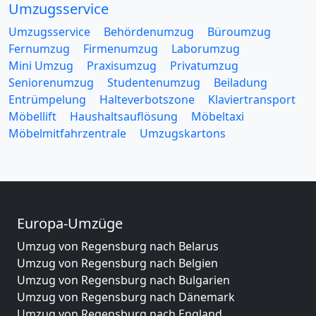
Umzugsservice
Umzugsservice
Behördenumzug
Büroumzug
Fernumzug
Firmenumzug
Laborumzug
Mini Umzug
Praxisumzug
Privatumzug
Seniorenumzug
Studentenumzug
Beiladung
Entrümpelung
Halteverbotszone
Klaviertransport
Möbellift
Haushaltsauflösung
Möbeltaxi
Möbelmitfahrzentrale
Umzugskartons
Europa-Umzüge
Umzug von Regensburg nach Belarus
Umzug von Regensburg nach Belgien
Umzug von Regensburg nach Bulgarien
Umzug von Regensburg nach Dänemark
Umzug von Regensburg nach England