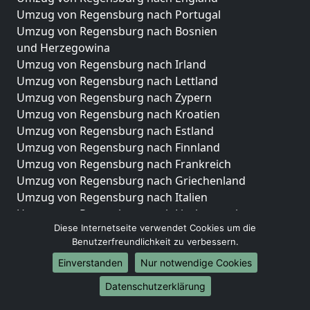
Umzug von Regensburg nach Portugal
Umzug von Regensburg nach Bosnien
und Herzegowina
Umzug von Regensburg nach Irland
Umzug von Regensburg nach Lettland
Umzug von Regensburg nach Zypern
Umzug von Regensburg nach Kroatien
Umzug von Regensburg nach Estland
Umzug von Regensburg nach Finnland
Umzug von Regensburg nach Frankreich
Umzug von Regensburg nach Griechenland
Umzug von Regensburg nach Italien
Umzug von Regensburg nach Liechtenstein
Diese Internetseite verwendet Cookies um die
Umzug von Regensburg nach Luxemburg
Benutzerfreundlichkeit zu verbessern.
Umzug von Regensburg nach Niederlande
Umzug von Regensburg nach Norwegen
Einverstanden
Nur notwendige Cookies
Datenschutzerklärung
Umzüge-Deutschlandweit