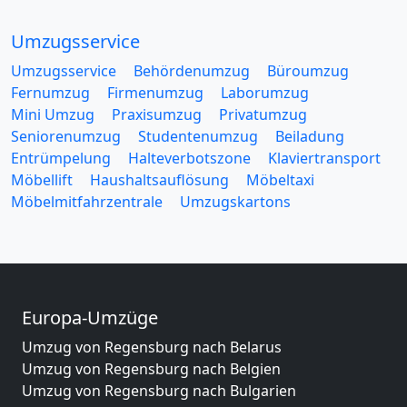
Umzugsservice
Umzugsservice
Behördenumzug
Büroumzug
Fernumzug
Firmenumzug
Laborumzug
Mini Umzug
Praxisumzug
Privatumzug
Seniorenumzug
Studentenumzug
Beiladung
Entrümpelung
Halteverbotszone
Klaviertransport
Möbellift
Haushaltsauflösung
Möbeltaxi
Möbelmitfahrzentrale
Umzugskartons
Europa-Umzüge
Umzug von Regensburg nach Belarus
Umzug von Regensburg nach Belgien
Umzug von Regensburg nach Bulgarien