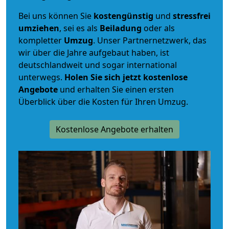
Bei uns können Sie
kostengünstig
und
stressfrei
umziehen
, sei es als
Beiladung
oder als
kompletter
Umzug
. Unser Partnernetzwerk, das
wir über die Jahre aufgebaut haben, ist
deutschlandweit und sogar international
unterwegs.
Holen Sie sich jetzt kostenlose
Angebote
und erhalten Sie einen ersten
Überblick über die Kosten für Ihren Umzug.
Kostenlose Angebote erhalten