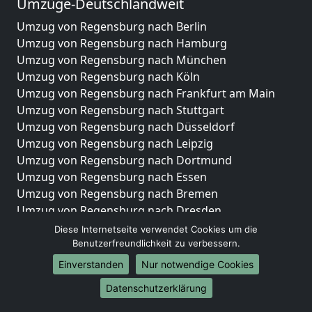
Umzüge-Deutschlandweit
Umzug von Regensburg nach Berlin
Umzug von Regensburg nach Hamburg
Umzug von Regensburg nach München
Umzug von Regensburg nach Köln
Umzug von Regensburg nach Frankfurt am Main
Umzug von Regensburg nach Stuttgart
Umzug von Regensburg nach Düsseldorf
Umzug von Regensburg nach Leipzig
Umzug von Regensburg nach Dortmund
Umzug von Regensburg nach Essen
Umzug von Regensburg nach Bremen
Umzug von Regensburg nach Dresden
Umzug von Regensburg nach Hannover
Diese Internetseite verwendet Cookies um die
Umzug von Regensburg nach Nürnberg
Benutzerfreundlichkeit zu verbessern.
Umzug von Regensburg nach Duisburg
Einverstanden
Nur notwendige Cookies
Umzug von Regensburg nach Bochum
Datenschutzerklärung
Umzug von Regensburg nach Wuppertal
Umzug von Regensburg nach Bielefeld