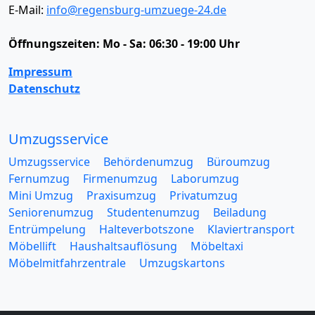
E-Mail:
info@regensburg-umzuege-24.de
Öffnungszeiten:
Mo - Sa: 06:30 - 19:00 Uhr
Impressum
Datenschutz
Umzugsservice
Umzugsservice
Behördenumzug
Büroumzug
Fernumzug
Firmenumzug
Laborumzug
Mini Umzug
Praxisumzug
Privatumzug
Seniorenumzug
Studentenumzug
Beiladung
Entrümpelung
Halteverbotszone
Klaviertransport
Möbellift
Haushaltsauflösung
Möbeltaxi
Möbelmitfahrzentrale
Umzugskartons