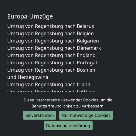
Europa-Umzüge
Umzug von Regensburg nach Belarus
Umzug von Regensburg nach Belgien
Umzug von Regensburg nach Bulgarien
Umzug von Regensburg nach Dänemark
Umzug von Regensburg nach England
Umzug von Regensburg nach Portugal
Umzug von Regensburg nach Bosnien
und Herzegowina
Umzug von Regensburg nach Irland
Umzug von Regensburg nach Lettland
Umzug von Regensburg nach Zypern
Diese Internetseite verwendet Cookies um die
Umzug von Regensburg nach Kroatien
Benutzerfreundlichkeit zu verbessern.
Umzug von Regensburg nach Estland
Einverstanden
Nur notwendige Cookies
Umzug von Regensburg nach Finnland
Datenschutzerklärung
Umzug von Regensburg nach Frankreich
Umzug von Regensburg nach Griechenland