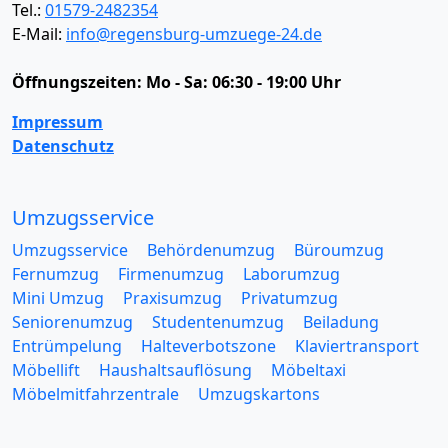
Tel.:
01579-2482354
E-Mail:
info@regensburg-umzuege-24.de
Öffnungszeiten:
Mo - Sa: 06:30 - 19:00 Uhr
Impressum
Datenschutz
Umzugsservice
Umzugsservice
Behördenumzug
Büroumzug
Fernumzug
Firmenumzug
Laborumzug
Mini Umzug
Praxisumzug
Privatumzug
Seniorenumzug
Studentenumzug
Beiladung
Entrümpelung
Halteverbotszone
Klaviertransport
Möbellift
Haushaltsauflösung
Möbeltaxi
Möbelmitfahrzentrale
Umzugskartons