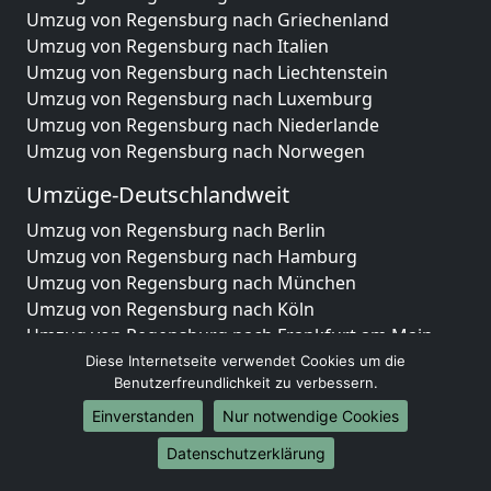
Umzug von Regensburg nach Griechenland
Umzug von Regensburg nach Italien
Umzug von Regensburg nach Liechtenstein
Umzug von Regensburg nach Luxemburg
Umzug von Regensburg nach Niederlande
Umzug von Regensburg nach Norwegen
Umzüge-Deutschlandweit
Umzug von Regensburg nach Berlin
Umzug von Regensburg nach Hamburg
Umzug von Regensburg nach München
Umzug von Regensburg nach Köln
Umzug von Regensburg nach Frankfurt am Main
Umzug von Regensburg nach Stuttgart
Diese Internetseite verwendet Cookies um die
Benutzerfreundlichkeit zu verbessern.
Umzug von Regensburg nach Düsseldorf
Umzug von Regensburg nach Leipzig
Einverstanden
Nur notwendige Cookies
Umzug von Regensburg nach Dortmund
Datenschutzerklärung
Umzug von Regensburg nach Essen