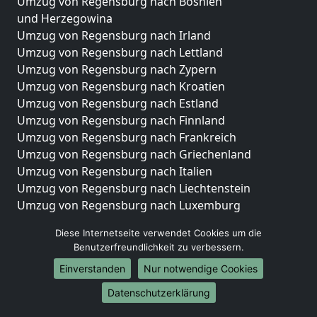
Umzug von Regensburg nach Bosnien
und Herzegowina
Umzug von Regensburg nach Irland
Umzug von Regensburg nach Lettland
Umzug von Regensburg nach Zypern
Umzug von Regensburg nach Kroatien
Umzug von Regensburg nach Estland
Umzug von Regensburg nach Finnland
Umzug von Regensburg nach Frankreich
Umzug von Regensburg nach Griechenland
Umzug von Regensburg nach Italien
Umzug von Regensburg nach Liechtenstein
Umzug von Regensburg nach Luxemburg
Umzug von Regensburg nach Niederlande
Diese Internetseite verwendet Cookies um die
Umzug von Regensburg nach Norwegen
Benutzerfreundlichkeit zu verbessern.
Umzüge-Deutschlandweit
Einverstanden
Nur notwendige Cookies
Umzug von Regensburg nach Berlin
Datenschutzerklärung
Umzug von Regensburg nach Hamburg