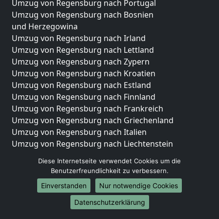
Umzug von Regensburg nach Portugal
Umzug von Regensburg nach Bosnien
und Herzegowina
Umzug von Regensburg nach Irland
Umzug von Regensburg nach Lettland
Umzug von Regensburg nach Zypern
Umzug von Regensburg nach Kroatien
Umzug von Regensburg nach Estland
Umzug von Regensburg nach Finnland
Umzug von Regensburg nach Frankreich
Umzug von Regensburg nach Griechenland
Umzug von Regensburg nach Italien
Umzug von Regensburg nach Liechtenstein
Umzug von Regensburg nach Luxemburg
Diese Internetseite verwendet Cookies um die
Umzug von Regensburg nach Niederlande
Benutzerfreundlichkeit zu verbessern.
Umzug von Regensburg nach Norwegen
Einverstanden
Nur notwendige Cookies
Umzüge-Deutschlandweit
Datenschutzerklärung
Umzug von Regensburg nach Berlin