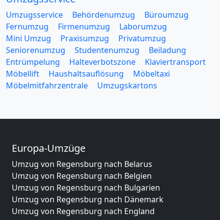
Umzugsservice
Behördenumzug
Büroumzug
Fernumzug
Firmenumzug
Laborumzug
Mini Umzug
Praxisumzug
Privatumzug
Seniorenumzug
Studentenumzug
Beiladung
Entrümpelung
Halteverbotszone
Klaviertransport
Möbellift
Haushaltsauflösung
Möbeltaxi
Möbelmitfahrzentrale
Umzugskartons
Europa-Umzüge
Umzug von Regensburg nach Belarus
Umzug von Regensburg nach Belgien
Umzug von Regensburg nach Bulgarien
Umzug von Regensburg nach Dänemark
Umzug von Regensburg nach England