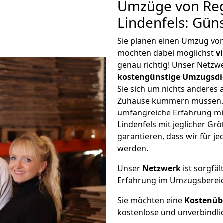
Umzüge von Re
Lindenfels: Gün
Sie planen einen Umzug vo
möchten dabei möglichst
v
genau richtig! Unser Netzw
kostengünstige Umzugsdi
Sie sich um nichts anderes 
Zuhause kümmern müssen. W
umfangreiche Erfahrung m
Lindenfels mit jeglicher G
garantieren, dass wir für j
werden.
Unser
Netzwerk
ist sorgfäl
Erfahrung im Umzugsberei
Sie möchten eine
Kostenüb
kostenlose und unverbindli