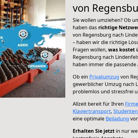
von Regensbu
Sie wollen umziehen? Ob um
haben das
richtige Netzw
von Regensburg nach Linden
– haben wir die richtige Lö
Fragen wollen,
was kostet
Regensburg nach Lindenfels
haben immer die passende A
Ob ein
Privatumzug
von Reg
gewerblicher Umzug nach L
problemlos und stressfrei 
Allzeit bereit für Ihren
Firm
Klaviertransport
,
Studente
eine optimale
Beiladung
von
Erhalten Sie jetzt
in nur we