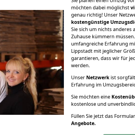
Sie planen einen Umzug vo
möchten dabei möglichst
v
genau richtig! Unser Netzw
kostengünstige Umzugsdi
Sie sich um nichts anderes 
Zuhause kümmern müssen. W
umfangreiche Erfahrung m
Lippstadt mit jeglicher Gr
garantieren, dass wir für j
werden.
Unser
Netzwerk
ist sorgfäl
Erfahrung im Umzugsberei
Sie möchten eine
Kostenüb
kostenlose und unverbindli
Füllen Sie jetzt das Formula
Angebote.