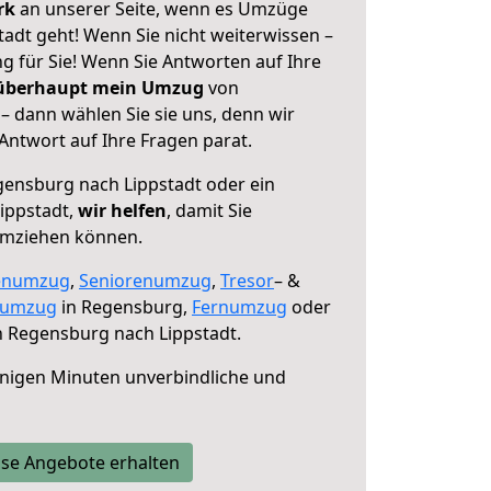
erk
an unserer Seite, wenn es Umzüge
adt geht! Wenn Sie nicht weiterwissen –
ng für Sie! Wenn Sie Antworten auf Ihre
 überhaupt mein Umzug
von
– dann wählen Sie sie uns, denn wir
ntwort auf Ihre Fragen parat.
ensburg nach Lippstadt oder ein
ippstadt,
wir helfen
, damit Sie
umziehen können.
enumzug
,
Seniorenumzug
,
Tresor
– &
numzug
in Regensburg,
Fernumzug
oder
 Regensburg nach Lippstadt.
nigen Minuten unverbindliche und
se Angebote erhalten