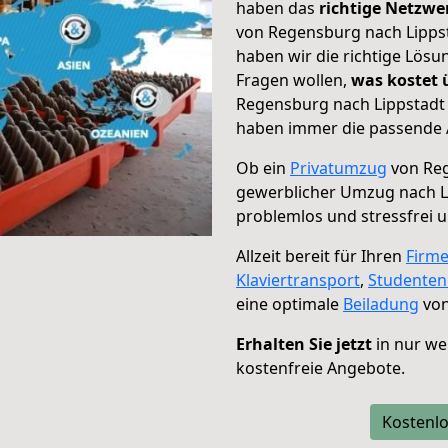
haben das
richtige Netzw
von Regensburg nach Lippst
haben wir die richtige Lösu
Fragen wollen,
was kostet
Regensburg nach Lippstadt 
haben immer die passende A
Ob ein
Privatumzug
von Reg
gewerblicher Umzug nach L
problemlos und stressfrei 
Allzeit bereit für Ihren
Firm
Klaviertransport
,
Studente
eine optimale
Beiladung
von
Erhalten Sie jetzt
in nur we
kostenfreie Angebote.
Kostenlo