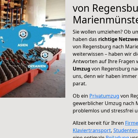
von Regensbu
Marienmünst
Sie wollen umziehen? Ob um
haben das
richtige Netzw
von Regensburg nach Marie
weiterwissen – haben wir di
Antworten auf Ihre Fragen 
Umzug
von Regensburg nac
uns, denn wir haben immer 
parat.
Ob ein
Privatumzug
von Reg
gewerblicher Umzug nach 
problemlos und stressfrei 
Allzeit bereit für Ihren
Firm
Klaviertransport
,
Studente
eine optimale
Beiladung
von