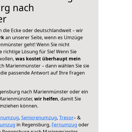
rg nach
er
 die Ecke oder deutschlandweit – wir
erk
an unserer Seite, wenn es Umzüge
nmünster geht! Wenn Sie nicht
e richtige Lösung für Sie! Wenn Sie
wollen,
was kostet überhaupt mein
h Marienmünster – dann wählen Sie sie
die passende Antwort auf Ihre Fragen
ensburg nach Marienmünster oder ein
Marienmünster,
wir helfen
, damit Sie
umziehen können.
enumzug
,
Seniorenumzug
,
Tresor
– &
numzug
in Regensburg,
Fernumzug
oder
 Regensburg nach Marienmünster.