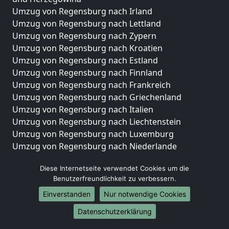
Umzug von Regensburg nach Irland
Umzug von Regensburg nach Lettland
Umzug von Regensburg nach Zypern
Umzug von Regensburg nach Kroatien
Umzug von Regensburg nach Estland
Umzug von Regensburg nach Finnland
Umzug von Regensburg nach Frankreich
Umzug von Regensburg nach Griechenland
Umzug von Regensburg nach Italien
Umzug von Regensburg nach Liechtenstein
Umzug von Regensburg nach Luxemburg
Umzug von Regensburg nach Niederlande
Umzug von Regensburg nach Norwegen
Diese Internetseite verwendet Cookies um die
Umzüge-Deutschlandweit
Benutzerfreundlichkeit zu verbessern.
Umzug von Regensburg nach Berlin
Einverstanden
Nur notwendige Cookies
Umzug von Regensburg nach Hamburg
Datenschutzerklärung
Umzug von Regensburg nach München