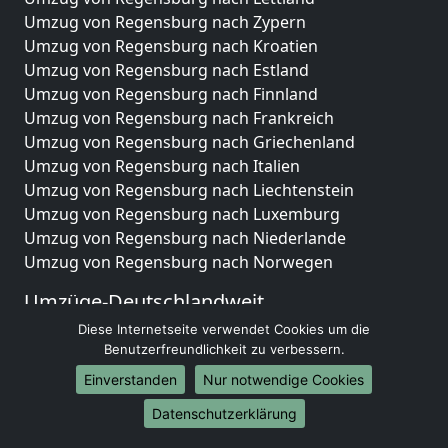
Umzug von Regensburg nach Zypern
Umzug von Regensburg nach Kroatien
Umzug von Regensburg nach Estland
Umzug von Regensburg nach Finnland
Umzug von Regensburg nach Frankreich
Umzug von Regensburg nach Griechenland
Umzug von Regensburg nach Italien
Umzug von Regensburg nach Liechtenstein
Umzug von Regensburg nach Luxemburg
Umzug von Regensburg nach Niederlande
Umzug von Regensburg nach Norwegen
Umzüge-Deutschlandweit
Diese Internetseite verwendet Cookies um die
Umzug von Regensburg nach Berlin
Benutzerfreundlichkeit zu verbessern.
Umzug von Regensburg nach Hamburg
Umzug von Regensburg nach München
Einverstanden
Nur notwendige Cookies
Umzug von Regensburg nach Köln
Datenschutzerklärung
Umzug von Regensburg nach Frankfurt am Main