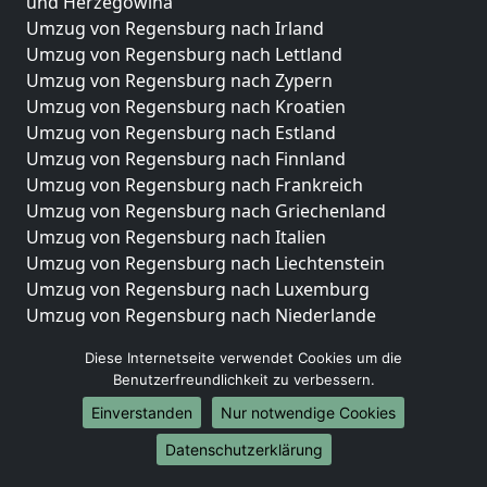
und Herzegowina
Umzug von Regensburg nach Irland
Umzug von Regensburg nach Lettland
Umzug von Regensburg nach Zypern
Umzug von Regensburg nach Kroatien
Umzug von Regensburg nach Estland
Umzug von Regensburg nach Finnland
Umzug von Regensburg nach Frankreich
Umzug von Regensburg nach Griechenland
Umzug von Regensburg nach Italien
Umzug von Regensburg nach Liechtenstein
Umzug von Regensburg nach Luxemburg
Umzug von Regensburg nach Niederlande
Umzug von Regensburg nach Norwegen
Diese Internetseite verwendet Cookies um die
Umzüge-Deutschlandweit
Benutzerfreundlichkeit zu verbessern.
Einverstanden
Nur notwendige Cookies
Umzug von Regensburg nach Berlin
Umzug von Regensburg nach Hamburg
Datenschutzerklärung
Umzug von Regensburg nach München