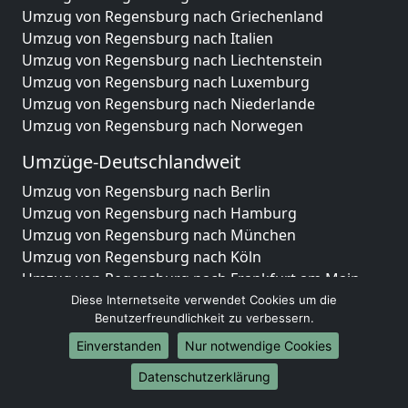
Umzug von Regensburg nach Griechenland
Umzug von Regensburg nach Italien
Umzug von Regensburg nach Liechtenstein
Umzug von Regensburg nach Luxemburg
Umzug von Regensburg nach Niederlande
Umzug von Regensburg nach Norwegen
Umzüge-Deutschlandweit
Umzug von Regensburg nach Berlin
Umzug von Regensburg nach Hamburg
Umzug von Regensburg nach München
Umzug von Regensburg nach Köln
Umzug von Regensburg nach Frankfurt am Main
Umzug von Regensburg nach Stuttgart
Diese Internetseite verwendet Cookies um die
Benutzerfreundlichkeit zu verbessern.
Umzug von Regensburg nach Düsseldorf
Umzug von Regensburg nach Leipzig
Einverstanden
Nur notwendige Cookies
Umzug von Regensburg nach Dortmund
Datenschutzerklärung
Umzug von Regensburg nach Essen