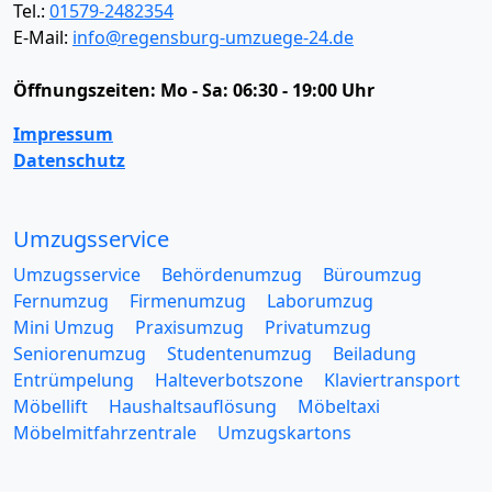
Tel.:
01579-2482354
E-Mail:
info@regensburg-umzuege-24.de
Öffnungszeiten:
Mo - Sa: 06:30 - 19:00 Uhr
Impressum
Datenschutz
Umzugsservice
Umzugsservice
Behördenumzug
Büroumzug
Fernumzug
Firmenumzug
Laborumzug
Mini Umzug
Praxisumzug
Privatumzug
Seniorenumzug
Studentenumzug
Beiladung
Entrümpelung
Halteverbotszone
Klaviertransport
Möbellift
Haushaltsauflösung
Möbeltaxi
Möbelmitfahrzentrale
Umzugskartons