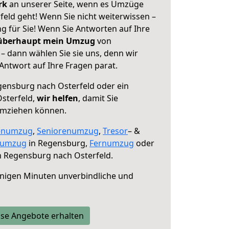
erk
an unserer Seite, wenn es Umzüge
eld geht! Wenn Sie nicht weiterwissen –
ng für Sie! Wenn Sie Antworten auf Ihre
 überhaupt mein Umzug
von
– dann wählen Sie sie uns, denn wir
ntwort auf Ihre Fragen parat.
ensburg nach Osterfeld oder ein
sterfeld,
wir helfen
, damit Sie
umziehen können.
enumzug
,
Seniorenumzug
,
Tresor
– &
numzug
in Regensburg,
Fernumzug
oder
 Regensburg nach Osterfeld.
nigen Minuten unverbindliche und
se Angebote erhalten