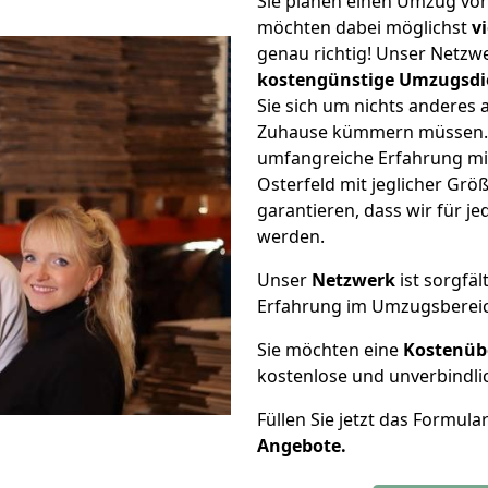
Sie planen einen Umzug vo
möchten dabei möglichst
v
genau richtig! Unser Netzw
kostengünstige Umzugsdi
Sie sich um nichts anderes 
Zuhause kümmern müssen. W
umfangreiche Erfahrung m
Osterfeld mit jeglicher G
garantieren, dass wir für j
werden.
Unser
Netzwerk
ist sorgfäl
Erfahrung im Umzugsberei
Sie möchten eine
Kostenüb
kostenlose und unverbindli
Füllen Sie jetzt das Formula
Angebote.