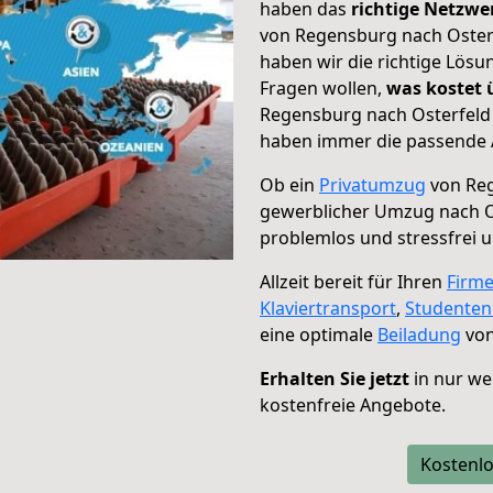
haben das
richtige Netzw
von Regensburg nach Osterf
haben wir die richtige Lösu
Fragen wollen,
was kostet
Regensburg nach Osterfeld 
haben immer die passende A
Ob ein
Privatumzug
von Reg
gewerblicher Umzug nach O
problemlos und stressfrei 
Allzeit bereit für Ihren
Firm
Klaviertransport
,
Studente
eine optimale
Beiladung
von
Erhalten Sie jetzt
in nur we
kostenfreie Angebote.
Kostenlo