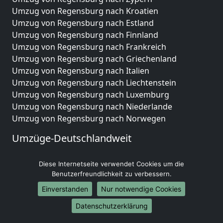
Umzug von Regensburg nach Kroatien
Umzug von Regensburg nach Estland
Umzug von Regensburg nach Finnland
Umzug von Regensburg nach Frankreich
Umzug von Regensburg nach Griechenland
Umzug von Regensburg nach Italien
Umzug von Regensburg nach Liechtenstein
Umzug von Regensburg nach Luxemburg
Umzug von Regensburg nach Niederlande
Umzug von Regensburg nach Norwegen
Umzüge-Deutschlandweit
Umzug von Regensburg nach Berlin
Diese Internetseite verwendet Cookies um die
Umzug von Regensburg nach Hamburg
Benutzerfreundlichkeit zu verbessern.
Umzug von Regensburg nach München
Umzug von Regensburg nach Köln
Einverstanden
Nur notwendige Cookies
Umzug von Regensburg nach Frankfurt am Main
Datenschutzerklärung
Umzug von Regensburg nach Stuttgart