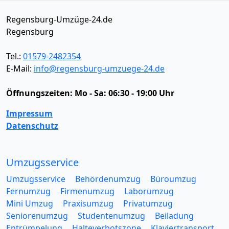
Regensburg-Umzüge-24.de
Regensburg
Tel.:
01579-2482354
E-Mail:
info@regensburg-umzuege-24.de
Öffnungszeiten:
Mo - Sa: 06:30 - 19:00 Uhr
Impressum
Datenschutz
Umzugsservice
Umzugsservice
Behördenumzug
Büroumzug
Fernumzug
Firmenumzug
Laborumzug
Mini Umzug
Praxisumzug
Privatumzug
Seniorenumzug
Studentenumzug
Beiladung
Entrümpelung
Halteverbotszone
Klaviertransport