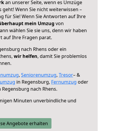
erk
an unserer Seite, wenn es Umzüge
geht! Wenn Sie nicht weiterwissen –
ng für Sie! Wenn Sie Antworten auf Ihre
 überhaupt mein Umzug
von
nn wählen Sie sie uns, denn wir haben
 auf Ihre Fragen parat.
ensburg nach Rhens oder ein
Rhens,
wir helfen
, damit Sie problemlos
nnen.
enumzug
,
Seniorenumzug
,
Tresor
– &
numzug
in Regensburg,
Fernumzug
oder
 Regensburg nach Rhens.
nigen Minuten unverbindliche und
se Angebote erhalten