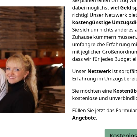
Sie planen einen Umzug v
dabei möglichst
viel Geld 
richtig! Unser Netzwerk bi
kostengünstige Umzugsdi
Sie sich um nichts anderes 
Zuhause kümmern müssen. W
umfangreiche Erfahrung m
mit jeglicher Größenordnun
dass wir für jedes Budget 
Unser
Netzwerk
ist sorgfäl
Erfahrung im Umzugsberei
Sie möchten eine
Kostenüb
kostenlose und unverbindli
Füllen Sie jetzt das Formula
Angebote.
Kostenlos