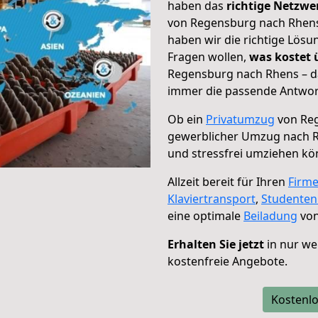
haben das
richtige Netzw
von Regensburg nach Rhens 
haben wir die richtige Lösu
Fragen wollen,
was kostet
Regensburg nach Rhens – da
immer die passende Antwort
Ob ein
Privatumzug
von Reg
gewerblicher Umzug nach 
und stressfrei umziehen kö
Allzeit bereit für Ihren
Firm
Klaviertransport
,
Studente
eine optimale
Beiladung
von
Erhalten Sie jetzt
in nur we
kostenfreie Angebote.
Kostenlo