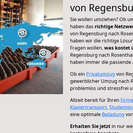
von Regensbu
Sie wollen umziehen? Ob um
haben das
richtige Netzw
von Regensburg nach Rosent
haben wir die richtige Lösu
Fragen wollen,
was kostet
Regensburg nach Rosenthal 
haben immer die passende A
Ob ein
Privatumzug
von Reg
gewerblicher Umzug nach R
problemlos und stressfrei 
Allzeit bereit für Ihren
Firm
Klaviertransport
,
Studente
eine optimale
Beiladung
von
Erhalten Sie jetzt
in nur we