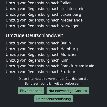
Umzug von Regensburg nach Italien
Umzug von Regensburg nach Liechtenstein
Umzug von Regensburg nach Luxemburg
Umzug von Regensburg nach Niederlande
Umzug von Regensburg nach Norwegen
Umzüge-Deutschlandweit
Umzug von Regensburg nach Berlin
Umzug von Regensburg nach Hamburg
Umzug von Regensburg nach München
Umzug von Regensburg nach Köln
Umzug von Regensburg nach Frankfurt am Main
Umzug von Regensburg nach Stuttgart
Umzug von Regensburg nach Düsseldorf
Diese Internetseite verwendet Cookies um die
Umzug von Regensburg nach Leipzig
Benutzerfreundlichkeit zu verbessern.
Umzug von Regensburg nach Dortmund
Einverstanden
Nur notwendige Cookies
Umzug von Regensburg nach Essen
Datenschutzerklärung
Umzug von Regensburg nach Bremen
Umzug von Regensburg nach Dresden