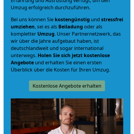
Erfahrung und Ausrüstung verfügt, um den
Umzug erfolgreich durchzuführen.
Bei uns können Sie
kostengünstig
und
stressfrei
umziehen
, sei es als
Beiladung
oder als
kompletter
Umzug
. Unser Partnernetzwerk, das
wir über die Jahre aufgebaut haben, ist
deutschlandweit und sogar international
unterwegs.
Holen Sie sich jetzt kostenlose
Angebote
und erhalten Sie einen ersten
Überblick über die Kosten für Ihren Umzug.
Kostenlose Angebote erhalten