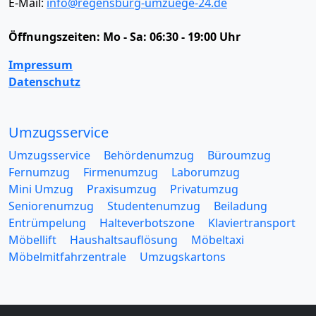
E-Mail:
info@regensburg-umzuege-24.de
Öffnungszeiten:
Mo - Sa: 06:30 - 19:00 Uhr
Impressum
Datenschutz
Umzugsservice
Umzugsservice
Behördenumzug
Büroumzug
Fernumzug
Firmenumzug
Laborumzug
Mini Umzug
Praxisumzug
Privatumzug
Seniorenumzug
Studentenumzug
Beiladung
Entrümpelung
Halteverbotszone
Klaviertransport
Möbellift
Haushaltsauflösung
Möbeltaxi
Möbelmitfahrzentrale
Umzugskartons