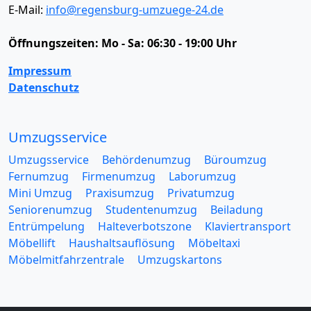
E-Mail:
info@regensburg-umzuege-24.de
Öffnungszeiten:
Mo - Sa: 06:30 - 19:00 Uhr
Impressum
Datenschutz
Umzugsservice
Umzugsservice
Behördenumzug
Büroumzug
Fernumzug
Firmenumzug
Laborumzug
Mini Umzug
Praxisumzug
Privatumzug
Seniorenumzug
Studentenumzug
Beiladung
Entrümpelung
Halteverbotszone
Klaviertransport
Möbellift
Haushaltsauflösung
Möbeltaxi
Möbelmitfahrzentrale
Umzugskartons