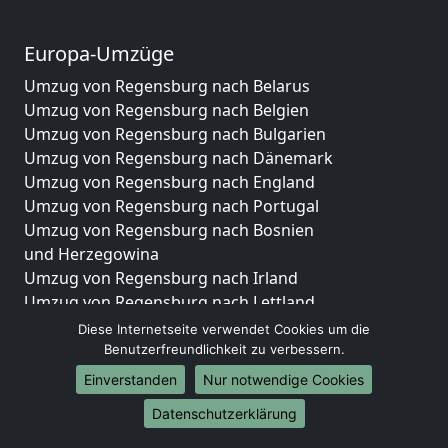
Europa-Umzüge
Umzug von Regensburg nach Belarus
Umzug von Regensburg nach Belgien
Umzug von Regensburg nach Bulgarien
Umzug von Regensburg nach Dänemark
Umzug von Regensburg nach England
Umzug von Regensburg nach Portugal
Umzug von Regensburg nach Bosnien
und Herzegowina
Umzug von Regensburg nach Irland
Umzug von Regensburg nach Lettland
Umzug von Regensburg nach Zypern
Diese Internetseite verwendet Cookies um die
Umzug von Regensburg nach Kroatien
Benutzerfreundlichkeit zu verbessern.
Umzug von Regensburg nach Estland
Einverstanden
Nur notwendige Cookies
Umzug von Regensburg nach Finnland
Datenschutzerklärung
Umzug von Regensburg nach Frankreich
Umzug von Regensburg nach Griechenland