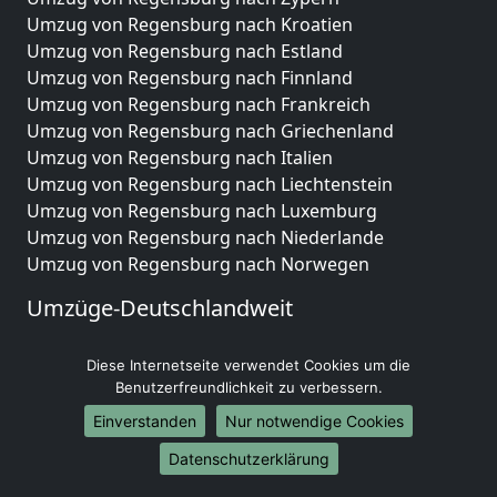
Umzug von Regensburg nach Kroatien
Umzug von Regensburg nach Estland
Umzug von Regensburg nach Finnland
Umzug von Regensburg nach Frankreich
Umzug von Regensburg nach Griechenland
Umzug von Regensburg nach Italien
Umzug von Regensburg nach Liechtenstein
Umzug von Regensburg nach Luxemburg
Umzug von Regensburg nach Niederlande
Umzug von Regensburg nach Norwegen
Umzüge-Deutschlandweit
Umzug von Regensburg nach Berlin
Diese Internetseite verwendet Cookies um die
Umzug von Regensburg nach Hamburg
Benutzerfreundlichkeit zu verbessern.
Umzug von Regensburg nach München
Umzug von Regensburg nach Köln
Einverstanden
Nur notwendige Cookies
Umzug von Regensburg nach Frankfurt am Main
Datenschutzerklärung
Umzug von Regensburg nach Stuttgart