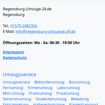
Regensburg-Umzüge-24.de
Regensburg
Tel.:
01579-2482354
E-Mail:
info@regensburg-umzuege-24.de
Öffnungszeiten:
Mo - Sa: 06:30 - 19:00 Uhr
Impressum
Datenschutz
Umzugsservice
Umzugsservice
Behördenumzug
Büroumzug
Fernumzug
Firmenumzug
Laborumzug
Mini Umzug
Praxisumzug
Privatumzug
Seniorenumzug
Studentenumzug
Beiladung
Entrümpelung
Halteverbotszone
Klaviertransport