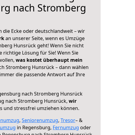
rg nach Stromberg
 die Ecke oder deutschlandweit – wir
erk
an unserer Seite, wenn es Umzüge
berg Hunsrück geht! Wenn Sie nicht
e richtige Lösung für Sie! Wenn Sie
wollen,
was kostet überhaupt mein
ch Stromberg Hunsrück – dann wählen
 immer die passende Antwort auf Ihre
gensburg nach Stromberg Hunsrück
ug nach Stromberg Hunsrück,
wir
os und stressfrei umziehen können.
enumzug
,
Seniorenumzug
,
Tresor
– &
numzug
in Regensburg,
Fernumzug
oder
 Regensburg nach Stromberg Hunsrück.