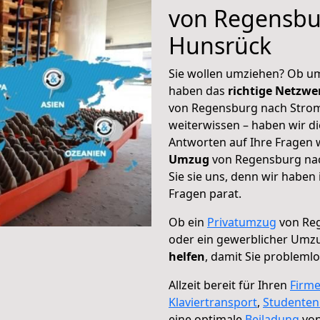
von Regensbu
Hunsrück
Sie wollen umziehen? Ob um
haben das
richtige Netzw
von Regensburg nach Strom
weiterwissen – haben wir di
Antworten auf Ihre Fragen 
Umzug
von Regensburg na
Sie sie uns, denn wir haben
Fragen parat.
Ob ein
Privatumzug
von Re
oder ein gewerblicher Umz
helfen
, damit Sie probleml
Allzeit bereit für Ihren
Firm
Klaviertransport
,
Studente
eine optimale
Beiladung
von