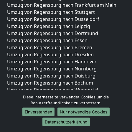
Umzug von Regensburg nach Frankfurt am Main
Umzug von Regensburg nach Stuttgart
Umzug von Regensburg nach Düsseldorf
Umzug von Regensburg nach Leipzig
Umzug von Regensburg nach Dortmund
Umzug von Regensburg nach Essen
Umzug von Regensburg nach Bremen
Umzug von Regensburg nach Dresden
Umzug von Regensburg nach Hannover
Umzug von Regensburg nach Nürnberg
Umzug von Regensburg nach Duisburg
Umzug von Regensburg nach Bochum
Umzug von Regensburg nach Wuppertal
Umzug von Regensburg nach Bielefeld
Diese Internetseite verwendet Cookies um die
Benutzerfreundlichkeit zu verbessern.
Umzug von Regensburg nach Bonn
Umzug von Regensburg nach Münster
Einverstanden
Nur notwendige Cookies
Internationale-Umzüge
Datenschutzerklärung