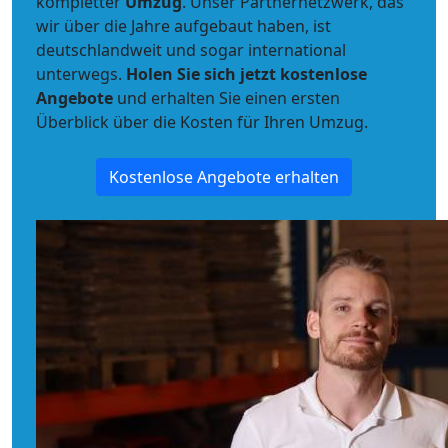
kompletter
Umzug
. Unser Partnernetzwerk, das
wir über die Jahre aufgebaut haben, ist
deutschlandweit und sogar international
unterwegs.
Holen Sie sich jetzt kostenlose
Angebote
und erhalten Sie einen ersten
Überblick über die Kosten für Ihren Umzug.
Kostenlose Angebote erhalten