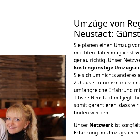
Umzüge von Reg
Neustadt: Güns
Sie planen einen Umzug vo
möchten dabei möglichst
v
genau richtig! Unser Netzw
kostengünstige Umzugsdi
Sie sich um nichts anderes 
Zuhause kümmern müssen. W
umfangreiche Erfahrung m
Titisee-Neustadt mit jegli
somit garantieren, dass wi
finden werden.
Unser
Netzwerk
ist sorgfäl
Erfahrung im Umzugsberei