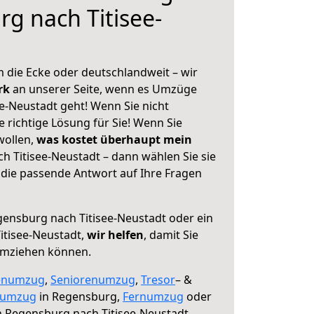
g nach Titisee-
 die Ecke oder deutschlandweit – wir
erk
an unserer Seite, wenn es Umzüge
e-Neustadt geht! Wenn Sie nicht
e richtige Lösung für Sie! Wenn Sie
wollen,
was kostet überhaupt mein
 Titisee-Neustadt – dann wählen Sie sie
die passende Antwort auf Ihre Fragen
ensburg nach Titisee-Neustadt oder ein
itisee-Neustadt,
wir helfen
, damit Sie
umziehen können.
enumzug
,
Seniorenumzug
,
Tresor
– &
numzug
in Regensburg,
Fernumzug
oder
 Regensburg nach Titisee-Neustadt.