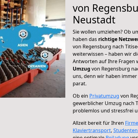
von Regensbur
Neustadt
Sie wollen umziehen? Ob um
haben das
richtige Netzw
von Regensburg nach Titise
weiterwissen – haben wir di
Antworten auf Ihre Fragen 
Umzug
von Regensburg nach
uns, denn wir haben immer 
parat.
Ob ein
Privatumzug
von Reg
gewerblicher Umzug nach T
problemlos und stressfrei 
Allzeit bereit für Ihren
Firm
Klaviertransport
,
Studente
eine optimale
Beiladung
von