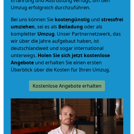
Erfahrung und Ausrüstung verfügt, um den
Umzug erfolgreich durchzuführen.
Bei uns können Sie
kostengünstig
und
stressfrei
umziehen
, sei es als
Beiladung
oder als
kompletter
Umzug
. Unser Partnernetzwerk, das
wir über die Jahre aufgebaut haben, ist
deutschlandweit und sogar international
unterwegs.
Holen Sie sich jetzt kostenlose
Angebote
und erhalten Sie einen ersten
Überblick über die Kosten für Ihren Umzug.
Kostenlose Angebote erhalten