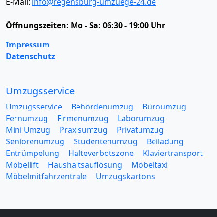
E-Mail:
info@regensburg-umzuege-24.de
Öffnungszeiten:
Mo - Sa: 06:30 - 19:00 Uhr
Impressum
Datenschutz
Umzugsservice
Umzugsservice
Behördenumzug
Büroumzug
Fernumzug
Firmenumzug
Laborumzug
Mini Umzug
Praxisumzug
Privatumzug
Seniorenumzug
Studentenumzug
Beiladung
Entrümpelung
Halteverbotszone
Klaviertransport
Möbellift
Haushaltsauflösung
Möbeltaxi
Möbelmitfahrzentrale
Umzugskartons