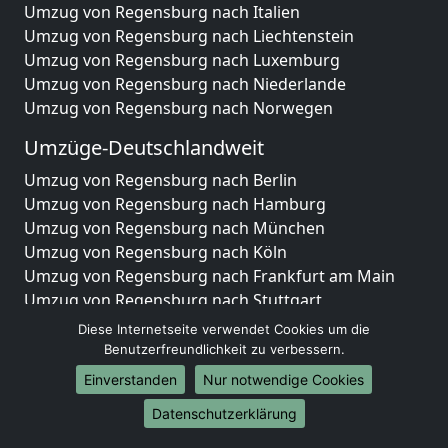
Umzug von Regensburg nach Italien
Umzug von Regensburg nach Liechtenstein
Umzug von Regensburg nach Luxemburg
Umzug von Regensburg nach Niederlande
Umzug von Regensburg nach Norwegen
Umzüge-Deutschlandweit
Umzug von Regensburg nach Berlin
Umzug von Regensburg nach Hamburg
Umzug von Regensburg nach München
Umzug von Regensburg nach Köln
Umzug von Regensburg nach Frankfurt am Main
Umzug von Regensburg nach Stuttgart
Umzug von Regensburg nach Düsseldorf
Diese Internetseite verwendet Cookies um die
Umzug von Regensburg nach Leipzig
Benutzerfreundlichkeit zu verbessern.
Umzug von Regensburg nach Dortmund
Einverstanden
Nur notwendige Cookies
Umzug von Regensburg nach Essen
Datenschutzerklärung
Umzug von Regensburg nach Bremen
Umzug von Regensburg nach Dresden