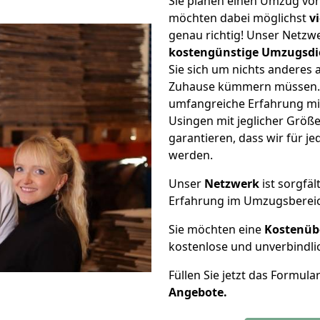
Sie planen einen Umzug vo
möchten dabei möglichst
v
genau richtig! Unser Netzw
kostengünstige Umzugsdi
Sie sich um nichts anderes 
Zuhause kümmern müssen. W
umfangreiche Erfahrung m
Usingen mit jeglicher Grö
garantieren, dass wir für j
werden.
Unser
Netzwerk
ist sorgfäl
Erfahrung im Umzugsberei
Sie möchten eine
Kostenüb
kostenlose und unverbindli
Füllen Sie jetzt das Formula
Angebote.