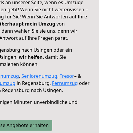
erk
an unserer Seite, wenn es Umzüge
n geht! Wenn Sie nicht weiterwissen –
ng für Sie! Wenn Sie Antworten auf Ihre
 überhaupt mein Umzug
von
dann wählen Sie sie uns, denn wir
ntwort auf Ihre Fragen parat.
ensburg nach Usingen oder ein
Usingen,
wir helfen
, damit Sie
umziehen können.
enumzug
,
Seniorenumzug
,
Tresor
– &
numzug
in Regensburg,
Fernumzug
oder
 Regensburg nach Usingen.
nigen Minuten unverbindliche und
se Angebote erhalten