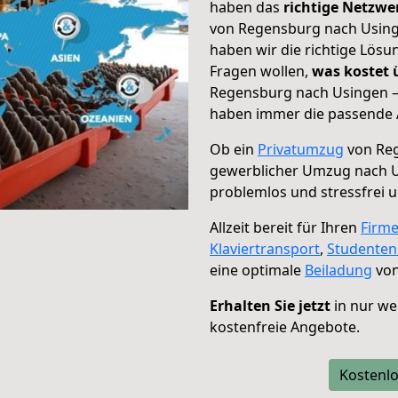
haben das
richtige Netzw
von Regensburg nach Usinge
haben wir die richtige Lösu
Fragen wollen,
was kostet
Regensburg nach Usingen – 
haben immer die passende A
Ob ein
Privatumzug
von Reg
gewerblicher Umzug nach 
problemlos und stressfrei 
Allzeit bereit für Ihren
Firm
Klaviertransport
,
Studente
eine optimale
Beiladung
von
Erhalten Sie jetzt
in nur we
kostenfreie Angebote.
Kostenlo