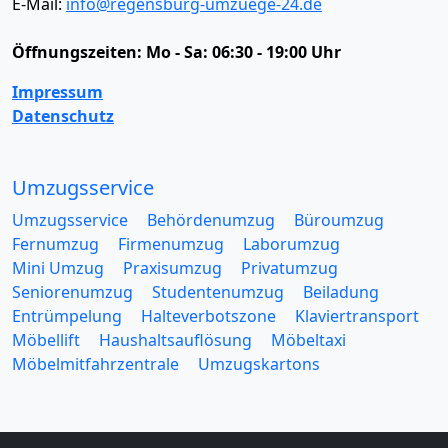
E-Mail:
info@regensburg-umzuege-24.de
Öffnungszeiten:
Mo - Sa: 06:30 - 19:00 Uhr
Impressum
Datenschutz
Umzugsservice
Umzugsservice
Behördenumzug
Büroumzug
Fernumzug
Firmenumzug
Laborumzug
Mini Umzug
Praxisumzug
Privatumzug
Seniorenumzug
Studentenumzug
Beiladung
Entrümpelung
Halteverbotszone
Klaviertransport
Möbellift
Haushaltsauflösung
Möbeltaxi
Möbelmitfahrzentrale
Umzugskartons