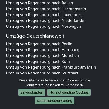
Umzug von Regensburg nach Italien
Umzug von Regensburg nach Liechtenstein
Umzug von Regensburg nach Luxemburg
Umzug von Regensburg nach Niederlande
Umzug von Regensburg nach Norwegen
Umzüge-Deutschlandweit
Umzug von Regensburg nach Berlin
Umzug von Regensburg nach Hamburg
Umzug von Regensburg nach München
Umzug von Regensburg nach Köln
Umzug von Regensburg nach Frankfurt am Main
Umzug von Regensburg nach Stuttgart
Umzug von Regensburg nach Düsseldorf
Diese Internetseite verwendet Cookies um die
Umzug von Regensburg nach Leipzig
Benutzerfreundlichkeit zu verbessern.
Umzug von Regensburg nach Dortmund
Einverstanden
Nur notwendige Cookies
Umzug von Regensburg nach Essen
Datenschutzerklärung
Umzug von Regensburg nach Bremen
Umzug von Regensburg nach Dresden