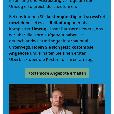
Erfahrung und Ausrüstung verfügt, um den
Umzug erfolgreich durchzuführen.
Bei uns können Sie
kostengünstig
und
stressfrei
umziehen
, sei es als
Beiladung
oder als
kompletter
Umzug
. Unser Partnernetzwerk, das
wir über die Jahre aufgebaut haben, ist
deutschlandweit und sogar international
unterwegs.
Holen Sie sich jetzt kostenlose
Angebote
und erhalten Sie einen ersten
Überblick über die Kosten für Ihren Umzug.
Kostenlose Angebote erhalten