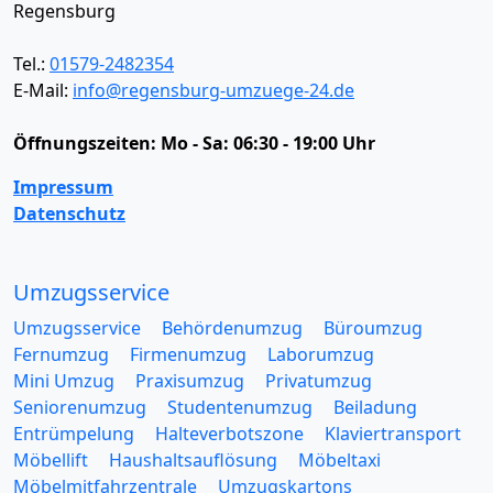
Regensburg
Tel.:
01579-2482354
E-Mail:
info@regensburg-umzuege-24.de
Öffnungszeiten:
Mo - Sa: 06:30 - 19:00 Uhr
Impressum
Datenschutz
Umzugsservice
Umzugsservice
Behördenumzug
Büroumzug
Fernumzug
Firmenumzug
Laborumzug
Mini Umzug
Praxisumzug
Privatumzug
Seniorenumzug
Studentenumzug
Beiladung
Entrümpelung
Halteverbotszone
Klaviertransport
Möbellift
Haushaltsauflösung
Möbeltaxi
Möbelmitfahrzentrale
Umzugskartons