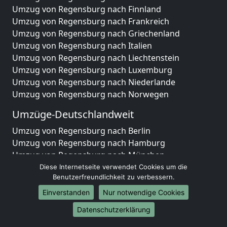
Umzug von Regensburg nach Finnland
Umzug von Regensburg nach Frankreich
Umzug von Regensburg nach Griechenland
Umzug von Regensburg nach Italien
Umzug von Regensburg nach Liechtenstein
Umzug von Regensburg nach Luxemburg
Umzug von Regensburg nach Niederlande
Umzug von Regensburg nach Norwegen
Umzüge-Deutschlandweit
Umzug von Regensburg nach Berlin
Umzug von Regensburg nach Hamburg
Umzug von Regensburg nach München
Umzug von Regensburg nach Köln
Diese Internetseite verwendet Cookies um die
Benutzerfreundlichkeit zu verbessern.
Umzug von Regensburg nach Frankfurt am Main
Umzug von Regensburg nach Stuttgart
Einverstanden
Nur notwendige Cookies
Umzug von Regensburg nach Düsseldorf
Datenschutzerklärung
Umzug von Regensburg nach Leipzig