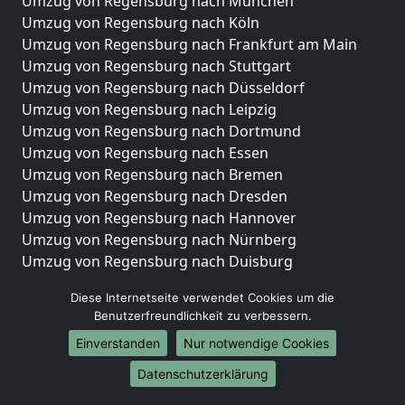
Umzug von Regensburg nach München
Umzug von Regensburg nach Köln
Umzug von Regensburg nach Frankfurt am Main
Umzug von Regensburg nach Stuttgart
Umzug von Regensburg nach Düsseldorf
Umzug von Regensburg nach Leipzig
Umzug von Regensburg nach Dortmund
Umzug von Regensburg nach Essen
Umzug von Regensburg nach Bremen
Umzug von Regensburg nach Dresden
Umzug von Regensburg nach Hannover
Umzug von Regensburg nach Nürnberg
Umzug von Regensburg nach Duisburg
Umzug von Regensburg nach Bochum
Diese Internetseite verwendet Cookies um die
Umzug von Regensburg nach Wuppertal
Benutzerfreundlichkeit zu verbessern.
Umzug von Regensburg nach Bielefeld
Einverstanden
Nur notwendige Cookies
Umzug von Regensburg nach Bonn
Umzug von Regensburg nach Münster
Datenschutzerklärung